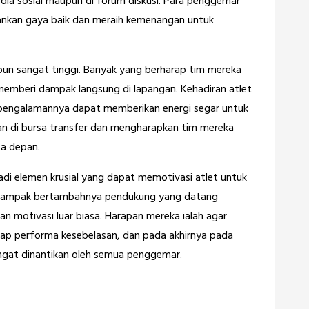
edia sosial maupun di forum diskusi. Para penggemar
ankan gaya baik dan meraih kemenangan untuk
et pun sangat tinggi. Banyak yang berharap tim mereka
emberi dampak langsung di lapangan. Kehadiran atlet
engalamannya dapat memberikan energi segar untuk
an di bursa transfer dan mengharapkan tim mereka
a depan.
di elemen krusial yang dapat memotivasi atlet untuk
ini, nampak bertambahnya pendukung yang datang
 motivasi luar biasa. Harapan mereka ialah agar
adap performa kesebelasan, dan pada akhirnya pada
ngat dinantikan oleh semua penggemar.