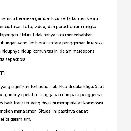
uga memicu beraneka gambar lucu serta konten kreatif
nciptakan foto, video, dan parodi dalam rangka
lapangan. Hal ini tidak hanya saja menyebabkan
ubungan yang lebih erat antara penggemar. Interaksi
hidupnya hidup komunitas ini dalam merespons
da sepakbola.
im
yang signifikan terhadap klub-klub di dalam liga. Saat
bergantinya pelatih, tanggapan dari para penggemar
s baik transfer yang diyakini memperkuat komposisi
ngkah manajemen. Situasi ini pastinya dapat
r di dalam tim.