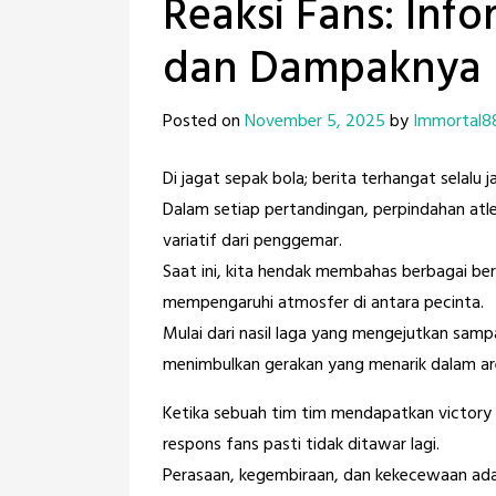
Reaksi Fans: Infor
dan Dampaknya
Posted on
November 5, 2025
by
Immortal8
Di jagat sepak bola; berita terhangat selalu
Dalam setiap pertandingan, perpindahan atl
variatif dari penggemar.
Saat ini, kita hendak membahas berbagai ber
mempengaruhi atmosfer di antara pecinta.
Mulai dari nasil laga yang mengejutkan samp
menimbulkan gerakan yang menarik dalam ar
Ketika sebuah tim tim mendapatkan victory
respons fans pasti tidak ditawar lagi.
Perasaan, kegembiraan, dan kekecewaan ada