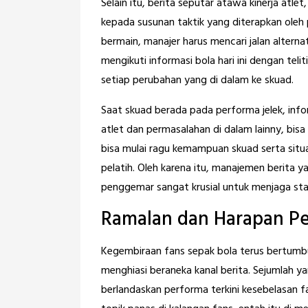
Selain itu, berita seputar atawa kinerja at
kepada susunan taktik yang diterapkan oleh p
bermain, manajer harus mencari jalan alternat
mengikuti informasi bola hari ini dengan telit
setiap perubahan yang di dalam ke skuad.
Saat skuad berada pada performa jelek, infor
atlet dan permasalahan di dalam lainny, bis
bisa mulai ragu kemampuan skuad serta situa
pelatih. Oleh karena itu, manajemen berita y
penggemar sangat krusial untuk menjaga sta
Ramalan dan Harapan P
Kegembiraan fans sepak bola terus bertumbuh
menghiasi beraneka kanal berita. Sejumlah 
berlandaskan performa terkini kesebelasan fa