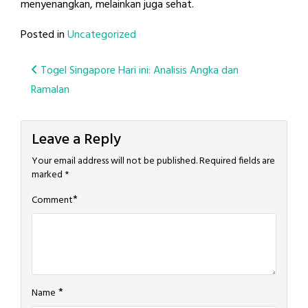
menyenangkan, melainkan juga sehat.
Posted in
Uncategorized
Post
Togel Singapore Hari ini: Analisis Angka dan
Ramalan
navigation
Leave a Reply
Your email address will not be published.
Required fields are
marked
*
*
Comment
*
Name