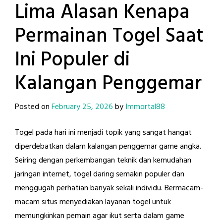
Lima Alasan Kenapa
Permainan Togel Saat
Ini Populer di
Kalangan Penggemar
Posted on
February 25, 2026
by
Immortal88
Togel pada hari ini menjadi topik yang sangat hangat
diperdebatkan dalam kalangan penggemar game angka.
Seiring dengan perkembangan teknik dan kemudahan
jaringan internet, togel daring semakin populer dan
menggugah perhatian banyak sekali individu. Bermacam-
macam situs menyediakan layanan togel untuk
memungkinkan pemain agar ikut serta dalam game