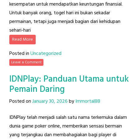
kesempatan untuk mendapatkan keuntungan finansial.
Untuk banyak orang, togel hari ini bukan sekadar
permainan, tetapi juga menjadi bagian dari kehidupan
sehari-hari
Read More
Posted in
Uncategorized
Leave a Comment
IDNPlay: Panduan Utama untuk
Pemain Daring
Posted on
January 30, 2026
by
Immortal88
IDNPlay telah menjadi salah satu nama terkemuka dalam
dunia game poker online, memberikan sensasi bermain
yang terjangkau dan membahagiakan bagi player di