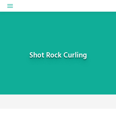
Skip
to
content
Shot Rock Curling