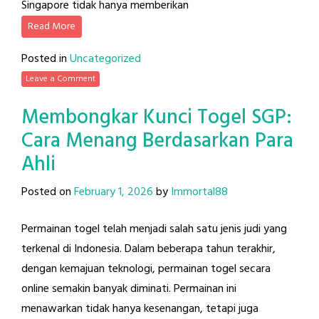
Singapore tidak hanya memberikan
Read More
Posted in
Uncategorized
Leave a Comment
Membongkar Kunci Togel SGP:
Cara Menang Berdasarkan Para
Ahli
Posted on
February 1, 2026
by
Immortal88
Permainan togel telah menjadi salah satu jenis judi yang
terkenal di Indonesia. Dalam beberapa tahun terakhir,
dengan kemajuan teknologi, permainan togel secara
online semakin banyak diminati. Permainan ini
menawarkan tidak hanya kesenangan, tetapi juga