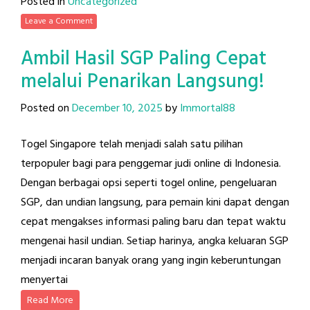
Posted in
Uncategorized
Leave a Comment
Ambil Hasil SGP Paling Cepat
melalui Penarikan Langsung!
Posted on
December 10, 2025
by
Immortal88
Togel Singapore telah menjadi salah satu pilihan
terpopuler bagi para penggemar judi online di Indonesia.
Dengan berbagai opsi seperti togel online, pengeluaran
SGP, dan undian langsung, para pemain kini dapat dengan
cepat mengakses informasi paling baru dan tepat waktu
mengenai hasil undian. Setiap harinya, angka keluaran SGP
menjadi incaran banyak orang yang ingin keberuntungan
menyertai
Read More